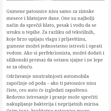
Gumene patosnice nisu samo za zimske
mesece i blatnjave dane. One su najbolji
način da sprečiš blato, pesak i vodu da se
uvuku u tepihe. Za razliku od tekstilnih,
koje brzo upijaju vlagu i prljavštinu,
gumene možeš jednostavno istresti i oprati
vodom. Ako si perfekcionista, možeš dodati i
silikonski premaz da ostanu sjajne i ne lepe
se za obuću.
Održavanje unutrašnjosti automobila
započinje od poda – ako ti patosnice nisu
čiste, ceo auto će izgledati zapušteno.
Redovno istresanje i pranje može sprečiti
nakupljanje bakterija i neprijatnih mirisa.
Osim toga, kvalitetne patosnice mogu