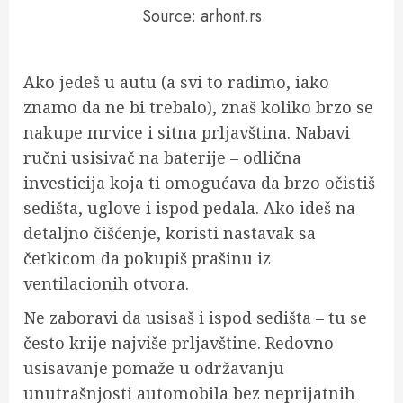
Source: arhont.rs
Ako jedeš u autu (a svi to radimo, iako
znamo da ne bi trebalo), znaš koliko brzo se
nakupe mrvice i sitna prljavština. Nabavi
ručni usisivač na baterije – odlična
investicija koja ti omogućava da brzo očistiš
sedišta, uglove i ispod pedala. Ako ideš na
detaljno čišćenje, koristi nastavak sa
četkicom da pokupiš prašinu iz
ventilacionih otvora.
Ne zaboravi da usisaš i ispod sedišta – tu se
često krije najviše prljavštine. Redovno
usisavanje pomaže u održavanju
unutrašnjosti automobila bez neprijatnih