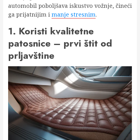
automobil poboljšava iskustvo vožnje, čineći
ga prijatnijim i
manje stresnim
.
1. Koristi kvalitetne
patosnice – prvi štit od
prljavštine