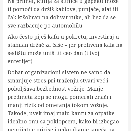
Na primer, kutija za sitnice u gepeku može
ti pomoći da držiš kablove, punjače, alat ili
čak kišobran na dohvat ruke, ali bez da se
sve razbacuje po automobilu.
Ako često piješ kafu u pokretu, investiraj u
stabilan držač za čaše – jer prolivena kafa na
sedištu može uništiti ceo dan (i tvoj
enterijer).
Dobar organizacioni sistem ne samo da
smanjuje stres pri traženju stvari već i
poboljšava bezbednost vožnje. Manje
predmeta koji se mogu pomerati znači i
manji rizik od ometanja tokom vožnje.
Takođe, uvek imaj malu kantu za otpatke –
idealno onu sa poklopcem, kako bi izbegao
neprijatne mirise i nakupljanje smeća na