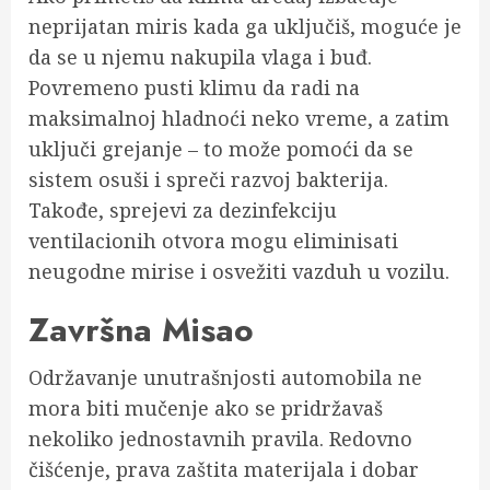
neprijatan miris kada ga uključiš, moguće je
da se u njemu nakupila vlaga i buđ.
Povremeno pusti klimu da radi na
maksimalnoj hladnoći neko vreme, a zatim
uključi grejanje – to može pomoći da se
sistem osuši i spreči razvoj bakterija.
Takođe, sprejevi za dezinfekciju
ventilacionih otvora mogu eliminisati
neugodne mirise i osvežiti vazduh u vozilu.
Završna Misao
Održavanje unutrašnjosti automobila ne
mora biti mučenje ako se pridržavaš
nekoliko jednostavnih pravila. Redovno
čišćenje, prava zaštita materijala i dobar