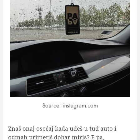
Source: instagram.com
Znaš onaj osećaj kada uđeš u tuđ auto i
odmah primetiš dobar miris? E pa,