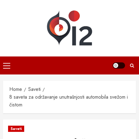
Skip
to
content
Primary
Menu
Home
Saveti
8 saveta za održavanje unutrašnjosti automobila svežom i
čistom
Saveti