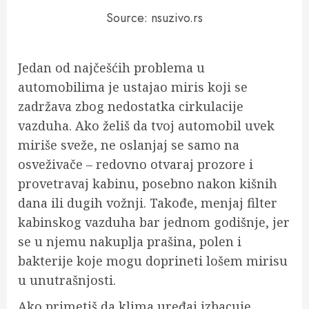
Source: nsuzivo.rs
Jedan od najčešćih problema u
automobilima je ustajao miris koji se
zadržava zbog nedostatka cirkulacije
vazduha. Ako želiš da tvoj automobil uvek
miriše sveže, ne oslanjaj se samo na
osveživače – redovno otvaraj prozore i
provetravaj kabinu, posebno nakon kišnih
dana ili dugih vožnji. Takođe, menjaj filter
kabinskog vazduha bar jednom godišnje, jer
se u njemu nakuplja prašina, polen i
bakterije koje mogu doprineti lošem mirisu
u unutrašnjosti.
Ako primetiš da klima uređaj izbacuje