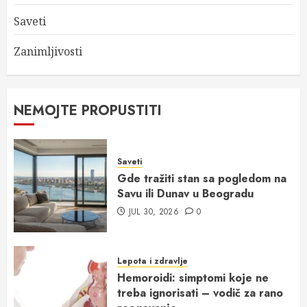
Saveti
Zanimljivosti
NEMOJTE PROPUSTITI
Saveti
Gde tražiti stan sa pogledom na
Savu ili Dunav u Beogradu
JUL 30, 2026
0
Lepota i zdravlje
Hemoroidi: simptomi koje ne
treba ignorisati – vodič za rano