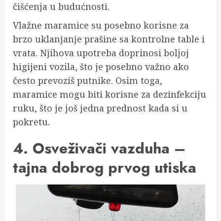
čišćenja u budućnosti.
Vlažne maramice su posebno korisne za
brzo uklanjanje prašine sa kontrolne table i
vrata. Njihova upotreba doprinosi boljoj
higijeni vozila, što je posebno važno ako
često prevoziš putnike. Osim toga,
maramice mogu biti korisne za dezinfekciju
ruku, što je još jedna prednost kada si u
pokretu.
4. Osveživači vazduha –
tajna dobrog prvog utiska