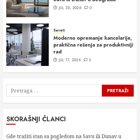
JUL 30, 2026
0
Saveti
Moderno opremanje kancelarije,
praktična rešenja za produktivniji
rad
JUL 17, 2026
0
Pretraga
za:
SKORAŠNJI ČLANCI
Gde tražiti stan sa pogledom na Savu ili Dunav u