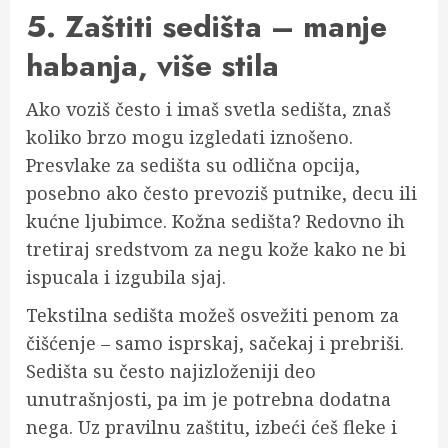
5. Zaštiti sedišta – manje
habanja, više stila
Ako voziš često i imaš svetla sedišta, znaš
koliko brzo mogu izgledati iznošeno.
Presvlake za sedišta su odlična opcija,
posebno ako često prevoziš putnike, decu ili
kućne ljubimce. Kožna sedišta? Redovno ih
tretiraj sredstvom za negu kože kako ne bi
ispucala i izgubila sjaj.
Tekstilna sedišta možeš osvežiti penom za
čišćenje – samo isprskaj, sačekaj i prebriši.
Sedišta su često najizloženiji deo
unutrašnjosti, pa im je potrebna dodatna
nega. Uz pravilnu zaštitu, izbeći ćeš fleke i