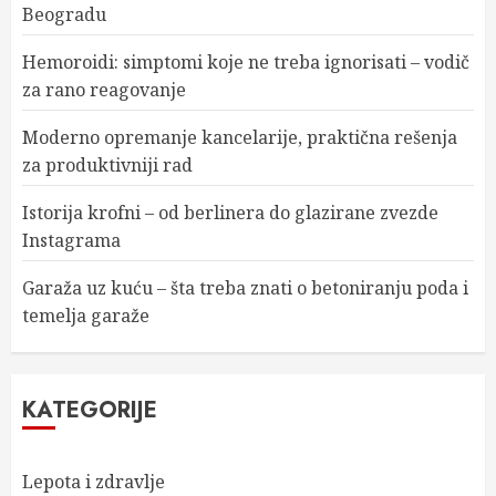
Beogradu
Hemoroidi: simptomi koje ne treba ignorisati – vodič
za rano reagovanje
Moderno opremanje kancelarije, praktična rešenja
za produktivniji rad
Istorija krofni – od berlinera do glazirane zvezde
Instagrama
Garaža uz kuću – šta treba znati o betoniranju poda i
temelja garaže
KATEGORIJE
Lepota i zdravlje