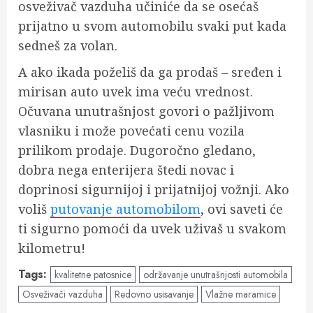
osveživač vazduha učiniće da se osećaš
prijatno u svom automobilu svaki put kada
sedneš za volan.
A ako ikada poželiš da ga prodaš – sređen i
mirisan auto uvek ima veću vrednost.
Očuvana unutrašnjost govori o pažljivom
vlasniku i može povećati cenu vozila
prilikom prodaje. Dugoročno gledano,
dobra nega enterijera štedi novac i
doprinosi sigurnijoj i prijatnijoj vožnji. Ako
voliš
putovanje automobilom
, ovi saveti će
ti sigurno pomoći da uvek uživaš u svakom
kilometru!
Tags:
kvalitetne patosnice
održavanje unutrašnjosti automobila
Osveživači vazduha
Redovno usisavanje
Vlažne maramice