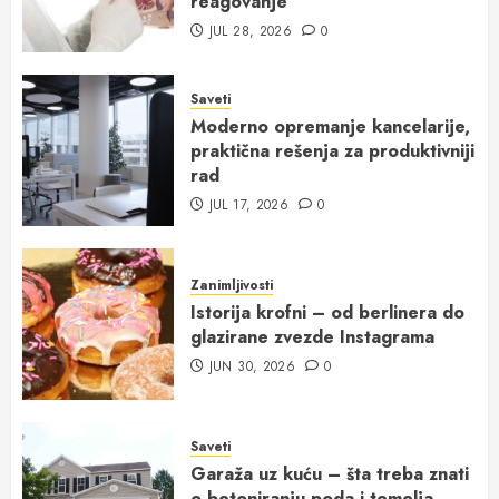
reagovanje
JUL 28, 2026
0
Saveti
Moderno opremanje kancelarije,
praktična rešenja za produktivniji
rad
JUL 17, 2026
0
Zanimljivosti
Istorija krofni – od berlinera do
glazirane zvezde Instagrama
JUN 30, 2026
0
Saveti
Garaža uz kuću – šta treba znati
o betoniranju poda i temelja