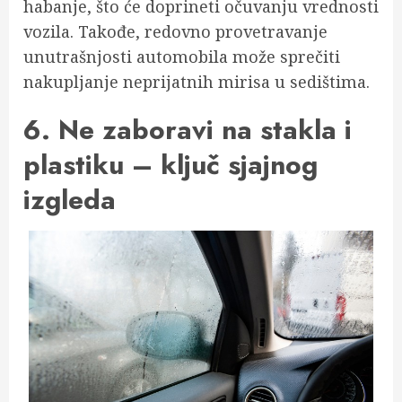
habanje, što će doprineti očuvanju vrednosti
vozila. Takođe, redovno provetravanje
unutrašnjosti automobila može sprečiti
nakupljanje neprijatnih mirisa u sedištima.
6. Ne zaboravi na stakla i
plastiku – ključ sjajnog
izgleda