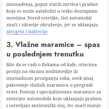
iznenađenja, poput starih mrvica i prašine
koja se može nataložiti u teško dostupnim
mestima. Pored estetike, čist automobil
znači i zdravije okruženje, jer se uklanjaju
alergeni i bakterije
.
3. Vlažne maramice – spas
u poslednjem trenutku
Bilo da se radi o flekama od kafe, otiscima
prstiju na ekranu multimedije ili
iznenadnom prosipanju soka, uvek imaj
pakovanje vlažnih maramica u pregradi
vrata. Postoje i specijalizovane maramice za
enterijer automobila koje uklanjaju prašinu
i ostavljaju antistatički sloj, što znači manje