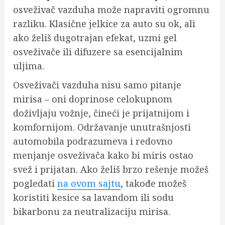
osveživač vazduha može napraviti ogromnu
razliku. Klasične jelkice za auto su ok, ali
ako želiš dugotrajan efekat, uzmi gel
osveživače ili difuzere sa esencijalnim
uljima.
Osveživači vazduha nisu samo pitanje
mirisa – oni doprinose celokupnom
doživljaju vožnje, čineći je prijatnijom i
komfornijom. Održavanje unutrašnjosti
automobila podrazumeva i redovno
menjanje osveživača kako bi miris ostao
svež i prijatan. Ako želiš brzo rešenje možeš
pogledati
na ovom sajtu
, takođe možeš
koristiti kesice sa lavandom ili sodu
bikarbonu za neutralizaciju mirisa.