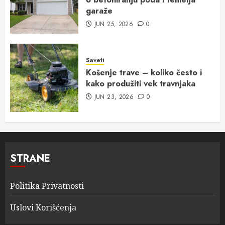
garaže
JUN 25, 2026
0
Saveti
Košenje trave – koliko često i
kako produžiti vek travnjaka
JUN 23, 2026
0
STRANE
Politika Privatnosti
Uslovi Korišćenja