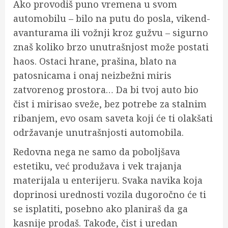
Ako provodiš puno vremena u svom
automobilu – bilo na putu do posla, vikend-
avanturama ili vožnji kroz gužvu – sigurno
znaš koliko brzo unutrašnjost može postati
haos. Ostaci hrane, prašina, blato na
patosnicama i onaj neizbežni miris
zatvorenog prostora… Da bi tvoj auto bio
čist i mirisao sveže, bez potrebe za stalnim
ribanjem, evo osam saveta koji će ti olakšati
održavanje unutrašnjosti automobila.
Redovna nega ne samo da poboljšava
estetiku, već produžava i vek trajanja
materijala u enterijeru. Svaka navika koja
doprinosi urednosti vozila dugoročno će ti
se isplatiti, posebno ako planiraš da ga
kasnije prodaš. Takođe, čist i uredan