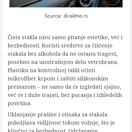
Source: direktno.rs
Čista stakla nisu samo pitanje estetike, već i
bezbednosti. Koristi sredstvo za čišćenje
stakala bez alkohola da ne ostanu tragovi,
posebno na unutrašnjem delu vetrobrana.
Plastiku na kontrolnoj tabli očisti
mikrofiber krpom i zaštiti silikonskim
premazom – ne samo da će izgledati sjajno,
već će i duže trajati, bez pucanja i izbledelih
površina.
Uklanjanje prašine i otisaka sa stakala
poboljšava vidljivost tokom vožnje, što je
ključno za bezbednost. Održavanje