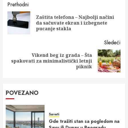
Post
Prethodni
navigation
Zaštita telefona – Najbolji načini
Pre
da sačuvate ekran i izbegnete
pos
pucanje stakla
Sledeći
Vikend beg iz grada – Šta
Next
spakovati za minimalistički letnji
post:
piknik
POVEZANO
Saveti
Gde tražiti stan sa pogledom na
Savu ili Dunav u Beogradu