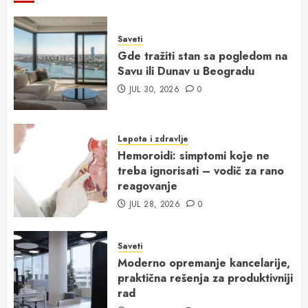
Saveti
Gde tražiti stan sa pogledom na
Savu ili Dunav u Beogradu
JUL 30, 2026
0
Lepota i zdravlje
Hemoroidi: simptomi koje ne
treba ignorisati – vodič za rano
reagovanje
JUL 28, 2026
0
Saveti
Moderno opremanje kancelarije,
praktična rešenja za produktivniji
rad