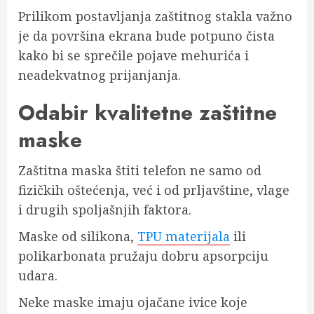
Prilikom postavljanja zaštitnog stakla važno
je da površina ekrana bude potpuno čista
kako bi se sprečile pojave mehurića i
neadekvatnog prijanjanja.
Odabir kvalitetne zaštitne
maske
Zaštitna maska štiti telefon ne samo od
fizičkih oštećenja, već i od prljavštine, vlage
i drugih spoljašnjih faktora.
Maske od silikona,
TPU materijala
ili
polikarbonata pružaju dobru apsorpciju
udara.
Neke maske imaju ojačane ivice koje