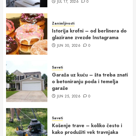
JUL 17, 2026
0
Zanimljivosti
Istorija krofni – od berlinera do
glazirane zvezde Instagrama
JUN 30, 2026
0
Saveti
Garaža uz kuću – šta treba znati
o betoniranju poda i temelja
garaže
JUN 25, 2026
0
Saveti
Košenje trave – koliko često i
kako produžiti vek travnjaka