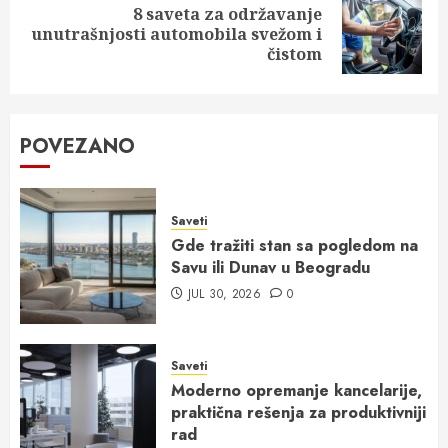
8 saveta za održavanje
Next
unutrašnjosti automobila svežom i
post:
čistom
POVEZANO
Saveti
Gde tražiti stan sa pogledom na
Savu ili Dunav u Beogradu
JUL 30, 2026
0
Saveti
Moderno opremanje kancelarije,
praktična rešenja za produktivniji
rad