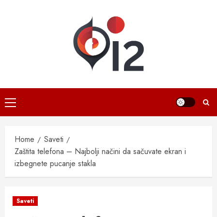
Skip
to
content
Primary
Menu
Home
Saveti
Zaštita telefona – Najbolji načini da sačuvate ekran i
izbegnete pucanje stakla
Saveti