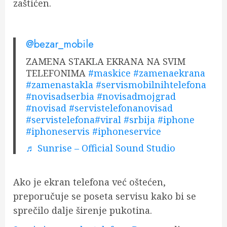
zaštićen.
@bezar_mobile
ZAMENA STAKLA EKRANA NA SVIM
TELEFONIMA
#maskice
#zamenaekrana
#zamenastakla
#servismobilnihtelefona
#novisadserbia
#novisadmojgrad
#novisad
#servistelefonanovisad
#servistelefona
#viral
#srbija
#iphone
#iphoneservis
#iphoneservice
♬ Sunrise – Official Sound Studio
Ako je ekran telefona već oštećen,
preporučuje se poseta servisu kako bi se
sprečilo dalje širenje pukotina.