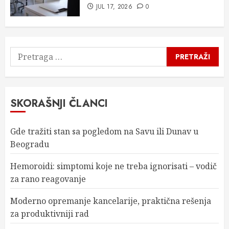
JUL 17, 2026
0
Pretraga
za:
SKORAŠNJI ČLANCI
Gde tražiti stan sa pogledom na Savu ili Dunav u
Beogradu
Hemoroidi: simptomi koje ne treba ignorisati – vodič
za rano reagovanje
Moderno opremanje kancelarije, praktična rešenja
za produktivniji rad