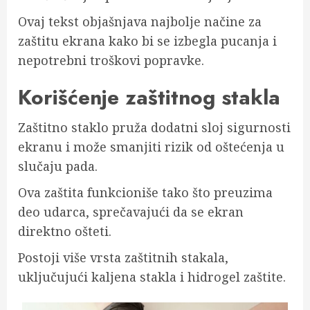
Ovaj tekst objašnjava najbolje načine za
zaštitu ekrana kako bi se izbegla pucanja i
nepotrebni troškovi popravke.
Korišćenje zaštitnog stakla
Zaštitno staklo pruža dodatni sloj sigurnosti
ekranu i može smanjiti rizik od oštećenja u
slučaju pada.
Ova zaštita funkcioniše tako što preuzima
deo udarca, sprečavajući da se ekran
direktno ošteti.
Postoji više vrsta zaštitnih stakala,
uključujući kaljena stakla i hidrogel zaštite.