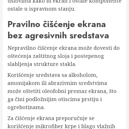
uslovima kako bi ekran i ostale komponente
ostale u ispravnom stanju.
Pravilno čišćenje ekrana
bez agresivnih sredstava
Nepravilno čišćenje ekrana može dovesti do
oštećenja zaštitnog sloja i postepenog
slabljenja strukture stakla.
Korišćenje sredstava sa alkoholom,
amonijakom ili abrazivnim sredstvima
može oštetiti oleofobni premaz ekrana, što
ga čini podložnijim otiscima prstiju i
ogrebotinama.
Za čišćenje ekrana preporučuje se
korišćenje mikrofiber krpe i blago vlažnih