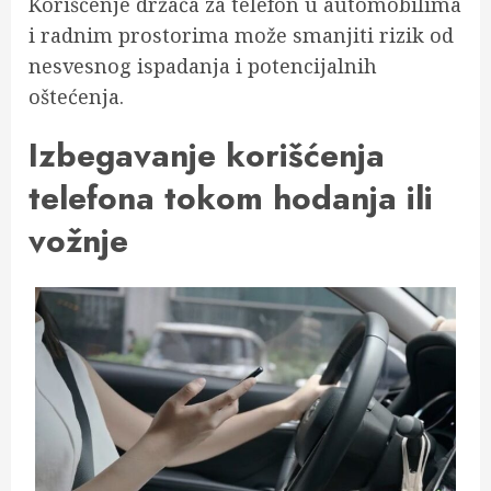
Korišćenje držača za telefon u automobilima
i radnim prostorima može smanjiti rizik od
nesvesnog ispadanja i potencijalnih
oštećenja.
Izbegavanje korišćenja
telefona tokom hodanja ili
vožnje