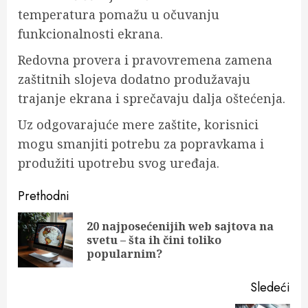
temperatura pomažu u očuvanju
funkcionalnosti ekrana.
Redovna provera i pravovremena zamena
zaštitnih slojeva dodatno produžavaju
trajanje ekrana i sprečavaju dalja oštećenja.
Uz odgovarajuće mere zaštite, korisnici
mogu smanjiti potrebu za popravkama i
produžiti upotrebu svog uređaja.
Post
Prethodni
navigation
20 najposećenijih web sajtova na
Pre
svetu – šta ih čini toliko
pos
popularnim?
Sledeći