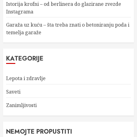
Istorija krofni – od berlinera do glazirane zvezde
Instagrama
Garaža uz kuću – šta treba znati o betoniranju poda i
temelja garaže
KATEGORIJE
Lepota i zdravlje
Saveti
Zanimljivosti
NEMOJTE PROPUSTITI