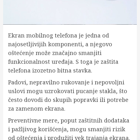
Ekran mobilnog telefona je jedna od
najosetljivijih komponenti, a njegovo
oštećenje može značajno smanjiti
funkcionalnost uređaja. S toga je zaštita
telefona izozetno bitna stavka.
Padovi, nepravilno rukovanje i nepovoljni
uslovi mogu uzrokovati pucanje stakla, što
često dovodi do skupih popravki ili potrebe
za zamenom ekrana.
Preventivne mere, poput zaštitnih dodataka
i pažljivog korišćenja, mogu smanjiti rizik
od oštećenja i produžiti vek trajanja ekrana.