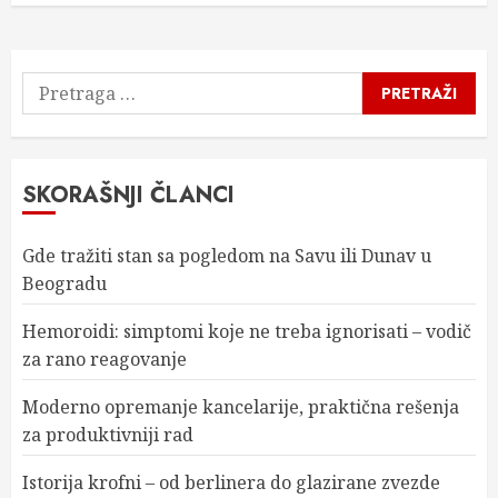
Pretraga
za:
SKORAŠNJI ČLANCI
Gde tražiti stan sa pogledom na Savu ili Dunav u
Beogradu
Hemoroidi: simptomi koje ne treba ignorisati – vodič
za rano reagovanje
Moderno opremanje kancelarije, praktična rešenja
za produktivniji rad
Istorija krofni – od berlinera do glazirane zvezde