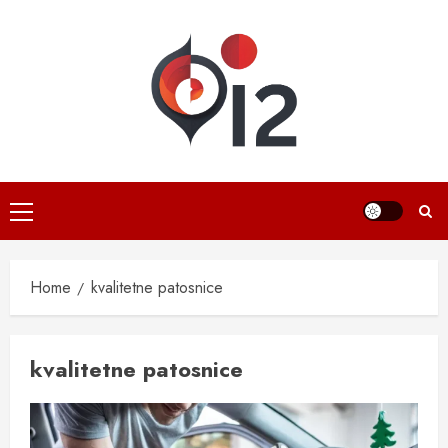
Skip
to
content
Primary
Menu
Home
kvalitetne patosnice
kvalitetne patosnice