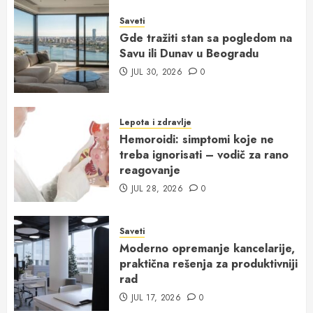
Saveti
Gde tražiti stan sa pogledom na
Savu ili Dunav u Beogradu
JUL 30, 2026
0
Lepota i zdravlje
Hemoroidi: simptomi koje ne
treba ignorisati – vodič za rano
reagovanje
JUL 28, 2026
0
Saveti
Moderno opremanje kancelarije,
praktična rešenja za produktivniji
rad
JUL 17, 2026
0