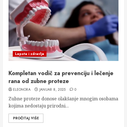
Lepota i zdravlje
Kompletan vodič za prevenciju i lečenje
rana od zubne proteze
ELEONORA
JANUAR 8, 2025
0
Zubne proteze donose olakšanje mnogim osobama
kojima nedostaju prirodni...
PROČITAJ VIŠE