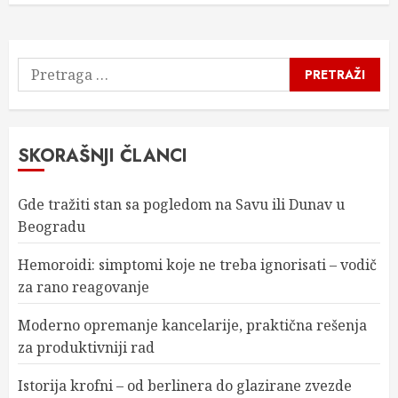
Pretraga
za:
SKORAŠNJI ČLANCI
Gde tražiti stan sa pogledom na Savu ili Dunav u
Beogradu
Hemoroidi: simptomi koje ne treba ignorisati – vodič
za rano reagovanje
Moderno opremanje kancelarije, praktična rešenja
za produktivniji rad
Istorija krofni – od berlinera do glazirane zvezde