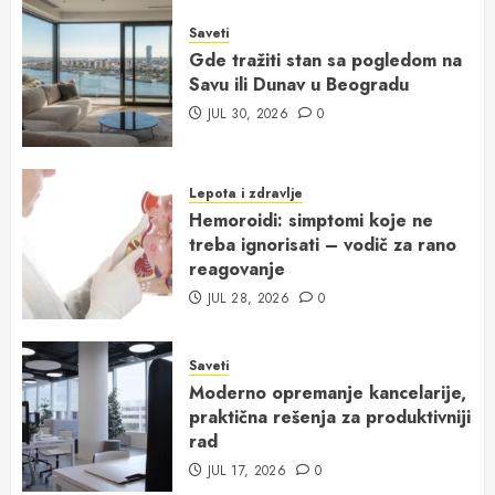
Saveti
Gde tražiti stan sa pogledom na
Savu ili Dunav u Beogradu
JUL 30, 2026
0
Lepota i zdravlje
Hemoroidi: simptomi koje ne
treba ignorisati – vodič za rano
reagovanje
JUL 28, 2026
0
Saveti
Moderno opremanje kancelarije,
praktična rešenja za produktivniji
rad
JUL 17, 2026
0