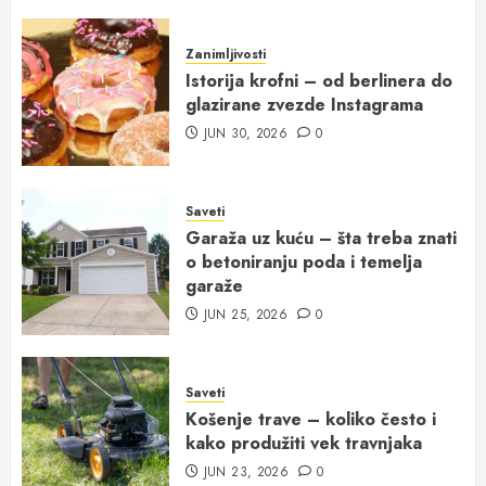
Zanimljivosti
Istorija krofni – od berlinera do
glazirane zvezde Instagrama
JUN 30, 2026
0
Saveti
Garaža uz kuću – šta treba znati
o betoniranju poda i temelja
garaže
JUN 25, 2026
0
Saveti
Košenje trave – koliko često i
kako produžiti vek travnjaka
JUN 23, 2026
0