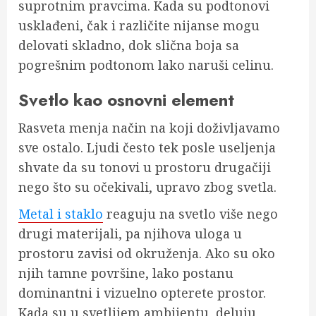
suprotnim pravcima. Kada su podtonovi
usklađeni, čak i različite nijanse mogu
delovati skladno, dok slična boja sa
pogrešnim podtonom lako naruši celinu.
Svetlo kao osnovni element
Rasveta menja način na koji doživljavamo
sve ostalo. Ljudi često tek posle useljenja
shvate da su tonovi u prostoru drugačiji
nego što su očekivali, upravo zbog svetla.
Metal i staklo
reaguju na svetlo više nego
drugi materijali, pa njihova uloga u
prostoru zavisi od okruženja. Ako su oko
njih tamne površine, lako postanu
dominantni i vizuelno opterete prostor.
Kada su u svetlijem ambijentu, deluju