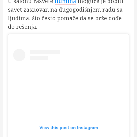
U salonu rasvete
Ilumina
moguće je dobiti
savet zasnovan na dugogodišnjem radu sa
ljudima, što često pomaže da se brže dođe
do rešenja.
View this post on Instagram