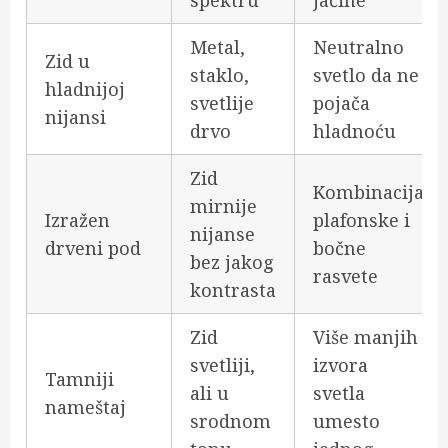
spektru
jačine
Metal,
Neutralno
Zid u
staklo,
svetlo da ne
hladnijoj
svetlije
pojača
nijansi
drvo
hladnoću
Zid
Kombinacija
mirnije
Izražen
plafonske i
nijanse
drveni pod
bočne
bez jakog
rasvete
kontrasta
Zid
Više manjih
svetliji,
izvora
Tamniji
ali u
svetla
nameštaj
srodnom
umesto