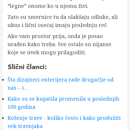
“legne” onome ko u njemu živi.
Zato su smernice tu da olakšaju odluke, ali
ukus i lični osećaj imaju poslednju reč.
Ako vam prostor prija, onda je posao
urađen kako treba. Sve ostalo su nijanse
koje se uvek mogu prilagoditi.
Slični članci:
Šta dizajneri enterijera rade drugačije od
nas – i…
Kako su se kupatila promenila u poslednjih
100 godina
Košenje trave - koliko često i kako produžiti
vek travnjaka