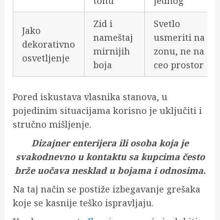
tonu
jednog
Zid i
Svetlo
Jako
nameštaj
usmeriti na
dekorativno
mirnijih
zonu, ne na
osvetljenje
boja
ceo prostor
Pored iskustava vlasnika stanova, u
pojedinim situacijama korisno je uključiti i
stručno mišljenje.
Dizajner enterijera ili osoba koja je
svakodnevno u kontaktu sa kupcima često
brže uočava nesklad u bojama i odnosima.
Na taj način se postiže izbegavanje grešaka
koje se kasnije teško ispravljaju.