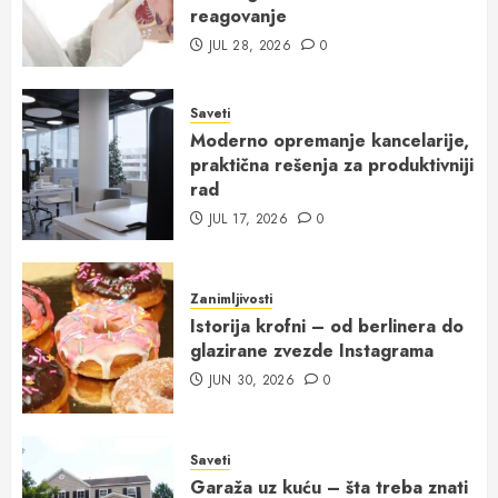
reagovanje
JUL 28, 2026
0
Saveti
Moderno opremanje kancelarije,
praktična rešenja za produktivniji
rad
JUL 17, 2026
0
Zanimljivosti
Istorija krofni – od berlinera do
glazirane zvezde Instagrama
JUN 30, 2026
0
Saveti
Garaža uz kuću – šta treba znati