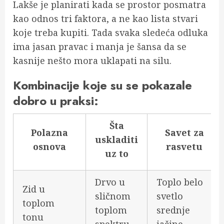
Lakše je planirati kada se prostor posmatra
kao odnos tri faktora, a ne kao lista stvari
koje treba kupiti. Tada svaka sledeća odluka
ima jasan pravac i manja je šansa da se
kasnije nešto mora uklapati na silu.
Kombinacije koje su se pokazale
dobro u praksi:
Šta
Polazna
Savet za
uskladiti
osnova
rasvetu
uz to
Drvo u
Toplo belo
Zid u
sličnom
svetlo
toplom
toplom
srednje
tonu