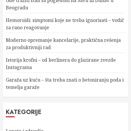
Gde tražiti stan sa pogledom na Savu ili Dunav u
Beogradu
Hemoroidi: simptomi koje ne treba ignorisati – vodič
za rano reagovanje
Moderno opremanje kancelarije, praktična rešenja
za produktivniji rad
Istorija krofni – od berlinera do glazirane zvezde
Instagrama
Garaža uz kuću – šta treba znati o betoniranju poda i
temelja garaže
KATEGORIJE
Lepota i zdravlje