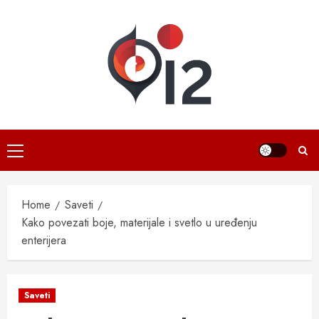
Skip
to
content
Primary
Menu
Home
Saveti
Kako povezati boje, materijale i svetlo u uređenju
enterijera
Saveti