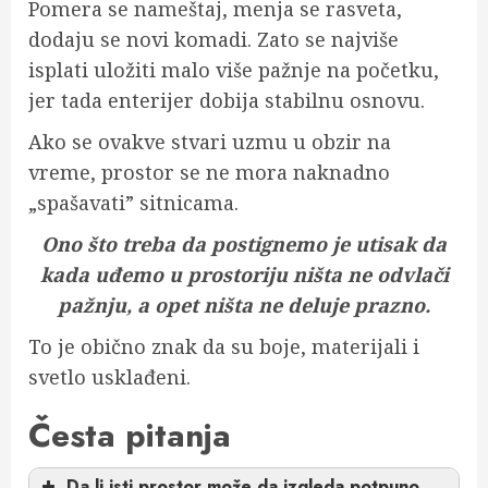
Pomera se nameštaj, menja se rasveta,
dodaju se novi komadi. Zato se najviše
isplati uložiti malo više pažnje na početku,
jer tada enterijer dobija stabilnu osnovu.
Ako se ovakve stvari uzmu u obzir na
vreme, prostor se ne mora naknadno
„spašavati” sitnicama.
Ono što treba da postignemo je utisak da
kada uđemo u prostoriju ništa ne odvlači
pažnju, a opet ništa ne deluje prazno.
To je obično znak da su boje, materijali i
svetlo usklađeni.
Česta pitanja
Da li isti prostor može da izgleda potpuno