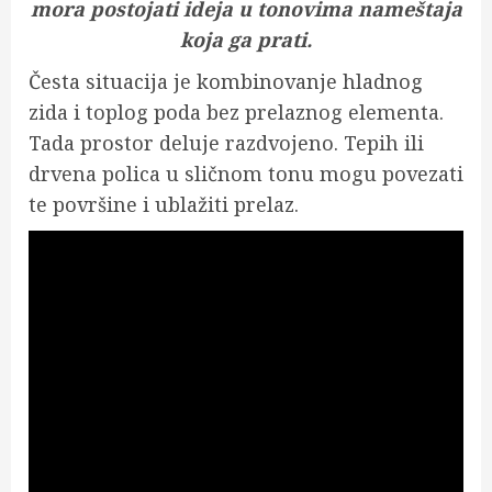
mora postojati ideja u tonovima nameštaja
koja ga prati.
Česta situacija je kombinovanje hladnog
zida i toplog poda bez prelaznog elementa.
Tada prostor deluje razdvojeno. Tepih ili
drvena polica u sličnom tonu mogu povezati
te površine i ublažiti prelaz.