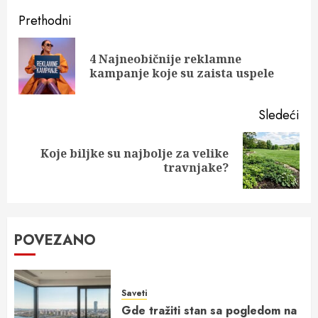
Post
Prethodni
navigation
4 Najneobičnije reklamne
Pre
kampanje koje su zaista uspele
pos
Sledeći
Koje biljke su najbolje za velike
Next
travnjake?
post:
POVEZANO
Saveti
Gde tražiti stan sa pogledom na