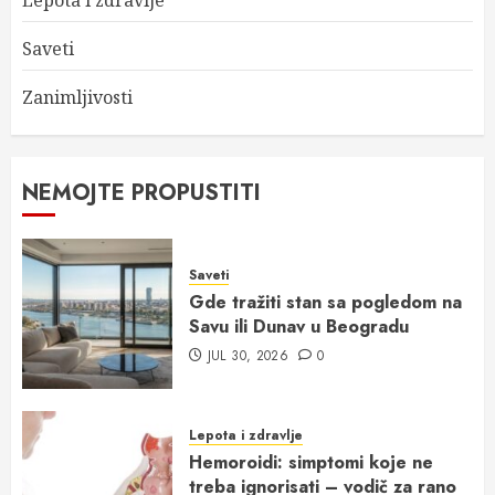
Saveti
Zanimljivosti
NEMOJTE PROPUSTITI
Saveti
Gde tražiti stan sa pogledom na
Savu ili Dunav u Beogradu
JUL 30, 2026
0
Lepota i zdravlje
Hemoroidi: simptomi koje ne
treba ignorisati – vodič za rano