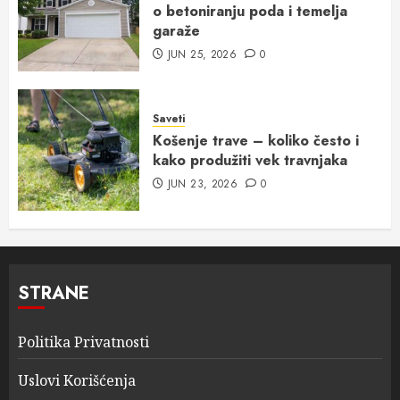
o betoniranju poda i temelja
garaže
JUN 25, 2026
0
Saveti
Košenje trave – koliko često i
kako produžiti vek travnjaka
JUN 23, 2026
0
STRANE
Politika Privatnosti
Uslovi Korišćenja