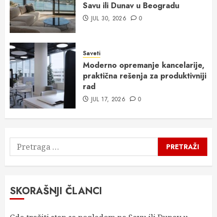
Savu ili Dunav u Beogradu
JUL 30, 2026
0
Saveti
Moderno opremanje kancelarije,
praktična rešenja za produktivniji
rad
JUL 17, 2026
0
Pretraga
za:
SKORAŠNJI ČLANCI