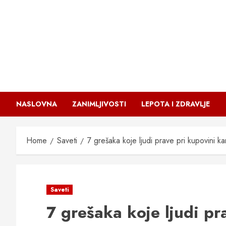
Skip
to
content
NASLOVNA
ZANIMLJIVOSTI
LEPOTA I ZDRAVLJE
Home
Saveti
7 grešaka koje ljudi prave pri kupovini ka
Saveti
7 grešaka koje ljudi pr