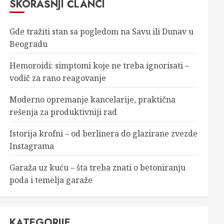
SKORAŠNJI ČLANCI
Gde tražiti stan sa pogledom na Savu ili Dunav u
Beogradu
Hemoroidi: simptomi koje ne treba ignorisati –
vodič za rano reagovanje
Moderno opremanje kancelarije, praktična
rešenja za produktivniji rad
Istorija krofni – od berlinera do glazirane zvezde
Instagrama
Garaža uz kuću – šta treba znati o betoniranju
poda i temelja garaže
KATEGORIJE