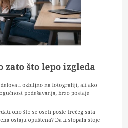
 zato što lepo izgleda
elovati ozbiljno na fotografiji, ali ako
mogućnost podešavanja, brzo postaje
dati ono što se oseti posle trećeg sata
mena ostaju opuštena? Da li stopala stoje