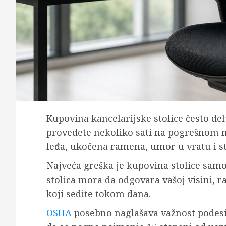
Kupovina kancelarijske stolice često de
provedete nekoliko sati na pogrešnom 
leđa, ukočena ramena, umor u vratu i s
Najveća greška je kupovina stolice samo 
stolica mora da odgovara vašoj visini, r
koji sedite tokom dana.
OSHA
posebno naglašava važnost podesi