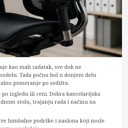
luje kao mali zadatak, sve dok ne
modelu. Tada počnu bol u donjem delu
talno pomeranje po sedištu.
po izgledu ili ceni. Dobra kancelarijska
adnom stolu, trajanju rada i načinu na
ve lumbalne podrške i naslona koji može