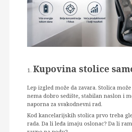
Kupovina stolice samo
Lep izgled može da zavara. Stolica može d
nema dobro sedište, stabilan naslon i 
naporna za svakodnevni rad.
Kod kancelarijskih stolica prvo treba gle
rada. Da li leđa imaju oslonac? Da li ra
ravno na podu?