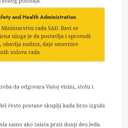
ravnog položaja.
fety and Health Administration
.
 Ministarstvu rada SAD. Bavi se
ena uloga je da postavlja i sprovodi
 obavlja nadzor, daje smernice
snih uslova rada.
treba da odgovara Vašoj visini, stolu i
del često postane skuplji kada brzo izgubi
la samo ako zaista prati donji deo leđa.