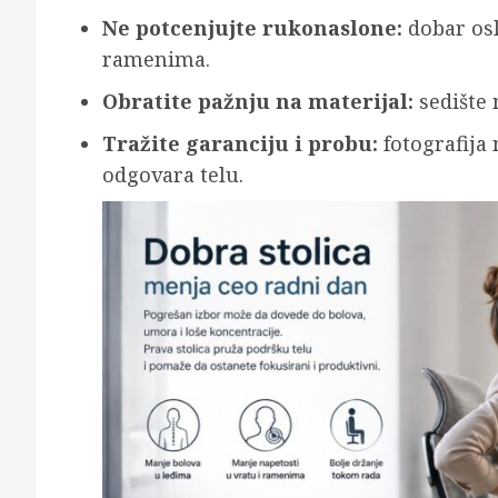
Ne potcenjujte rukonaslone:
dobar osl
ramenima.
Obratite pažnju na materijal:
sedište m
Tražite garanciju i probu:
fotografija 
odgovara telu.