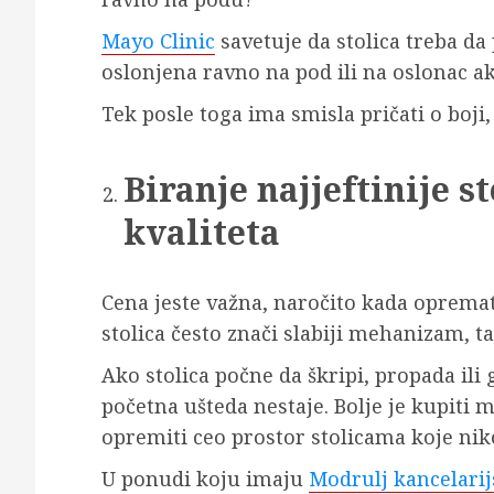
Mayo Clinic
savetuje da stolica treba da
oslonjena ravno na pod ili na oslonac ak
Tek posle toga ima smisla pričati o boji,
Biranje najjeftinije s
kvaliteta
Cena jeste važna, naročito kada opremate
stolica često znači slabiji mehanizam, ta
Ako stolica počne da škripi, propada ili
početna ušteda nestaje. Bolje je kupiti 
opremiti ceo prostor stolicama koje niko
U ponudi koju imaju
Modrulj kancelarij