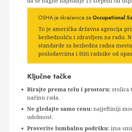
da se nagne najmanje 15 stepeni od usp
OSHA je skraćenica za
Occupational Sa
To je američka državna agencija pri
bezbednošću i zdravljem na radu. Nj
standarde za bezbedna radna mesta,
poslodavcima i štiti radnike od opa
Ključne tačke
Birajte prema telu i prostoru:
stolica 
načinu rada.
Ne gledajte samo cenu:
najjeftiniji mo
udobnost.
Proverite lumbalnu podršku:
ima smis