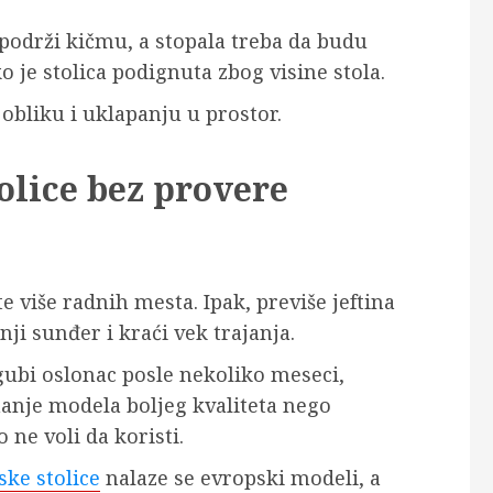
 podrži kičmu, a stopala treba da budu
o je stolica podignuta zbog visine stola.
 obliku i uklapanju u prostor.
tolice bez provere
 više radnih mesta. Ipak, previše jeftina
nji sunđer i kraći vek trajanja.
 gubi oslonac posle nekoliko meseci,
manje modela boljeg kvaliteta nego
 ne voli da koristi.
ske stolice
nalaze se evropski modeli, a